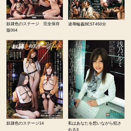
奴隷色のステージ 完全保存
凌辱輪姦BEST450分
版004
奴隷色のステージ14
私はあなたを想いながら犯さ
れる3