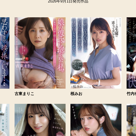
2026年9月1日発売作品
古東まりこ
桜みお
竹内