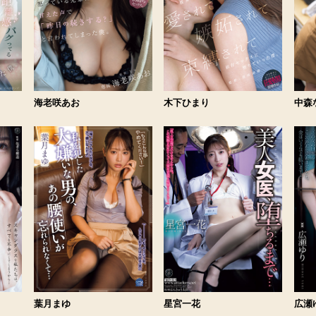
海老咲あお
木下ひまり
中森
葉月まゆ
星宮一花
広瀬