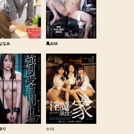
ななみ
鳳みゆ
ゆり
全3名