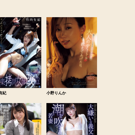
有紀
小野りんか