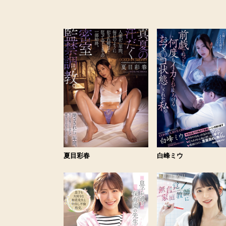
夏目彩春
白峰ミウ