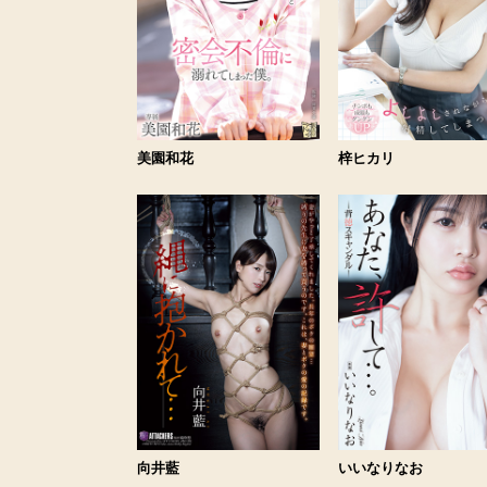
美園和花
梓ヒカリ
向井藍
いいなりなお