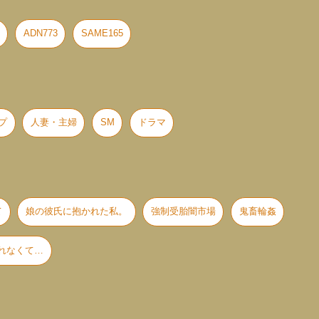
ADN773
SAME165
プ
人妻・主婦
SM
ドラマ
て
娘の彼氏に抱かれた私。
強制受胎闇市場
鬼畜輪姦
れなくて…