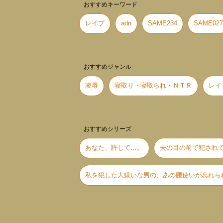
おすすめキーワード
レイプ
adn
SAME234
SAME027
おすすめジャンル
凌辱
寝取り・寝取られ・ＮＴＲ
レイ
おすすめシリーズ
あなた、許して…。
夫の目の前で犯され
私を犯した大嫌いな男の、あの腰使いが忘れら