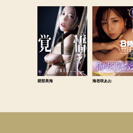
碧那美海
海老咲あお