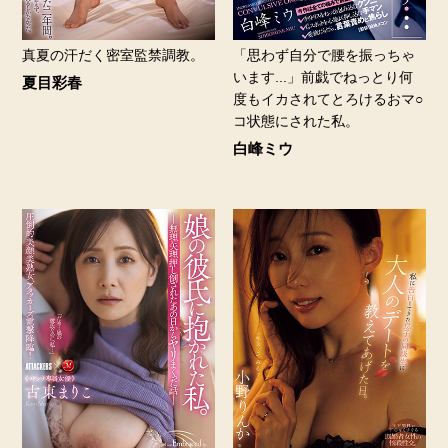
真夏の汗だく密室監禁調教。
「思わず自分で腰を振っちゃ
います...」前戯でねっとり何
夏目彩春
度もイカされてとろけるおマ○
コ状態にされた私。
白峰ミウ