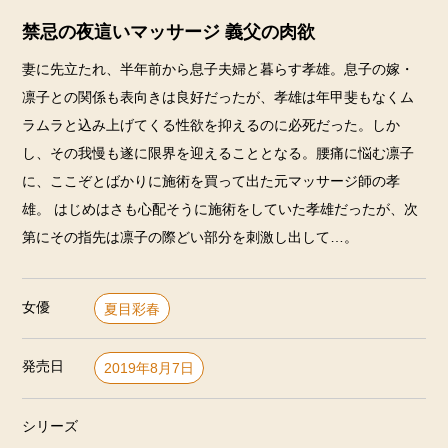
禁忌の夜這いマッサージ 義父の肉欲
妻に先立たれ、半年前から息子夫婦と暮らす孝雄。息子の嫁・
凛子との関係も表向きは良好だったが、孝雄は年甲斐もなくム
ラムラと込み上げてくる性欲を抑えるのに必死だった。しか
し、その我慢も遂に限界を迎えることとなる。腰痛に悩む凛子
に、ここぞとばかりに施術を買って出た元マッサージ師の孝
雄。 はじめはさも心配そうに施術をしていた孝雄だったが、次
第にその指先は凛子の際どい部分を刺激し出して…。
女優
夏目彩春
発売日
2019年8月7日
シリーズ