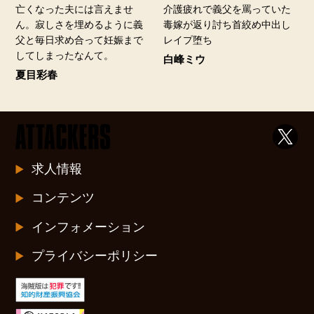
亡くなった夫には言えませ
介護疲れで義父を罵っていた
ん。寂しさを埋めるように義
毒嫁が返り討ち首絞め中出し
父と毎日求め合って妊娠まで
レイプ堕ち
してしまったなんて。
白峰ミウ
夏目彩春
求人情報
コンテンツ
インフォメーション
プライバシーポリシー