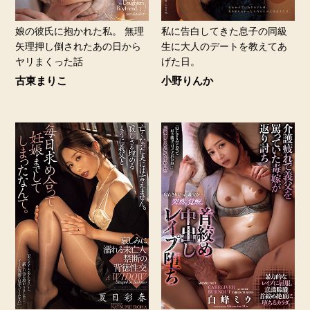
娘の彼氏に抱かれた私。 無理
私に告白してきた息子の同級
矢理押し倒されたあの日から
生に大人のデートを教えてあ
ヤリまくった話
げた日。
古東まりこ
小野りんか