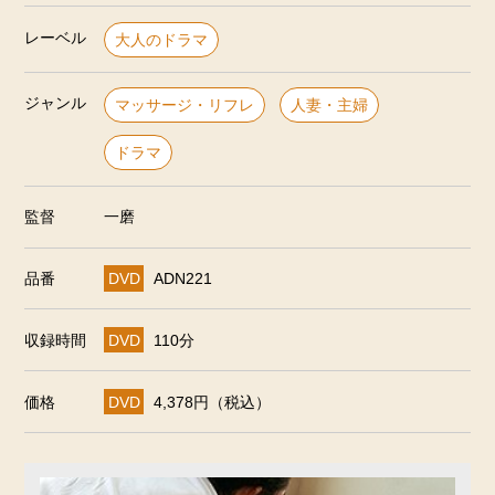
レーベル
大人のドラマ
ジャンル
マッサージ・リフレ
人妻・主婦
ドラマ
監督
一磨
品番
DVD
ADN221
収録時間
DVD
110分
価格
DVD
4,378円（税込）