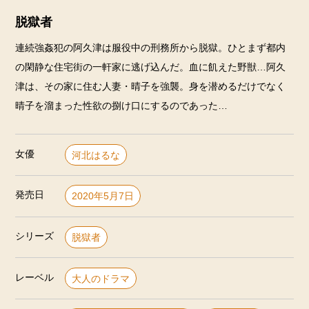
脱獄者
連続強姦犯の阿久津は服役中の刑務所から脱獄。ひとまず都内
の閑静な住宅街の一軒家に逃げ込んだ。血に飢えた野獣…阿久
津は、その家に住む人妻・晴子を強襲。身を潜めるだけでなく
晴子を溜まった性欲の捌け口にするのであった…
女優
河北はるな
発売日
2020年5月7日
シリーズ
脱獄者
レーベル
大人のドラマ