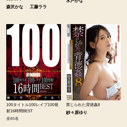
水戸かな
森沢かな
工藤ララ
100タイトル100レイプ100発
禁じられた背徳姦8
射16時間BEST
紗々原ゆり
全85名