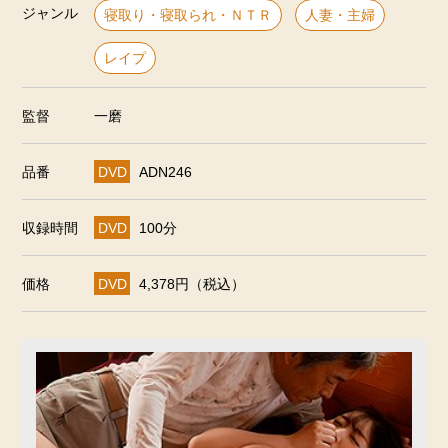
ジャンル
寝取り・寝取られ・ＮＴＲ
人妻・主婦
レイプ
監督
一磨
品番
DVD
ADN246
収録時間
DVD
100分
価格
DVD
4,378円（税込）