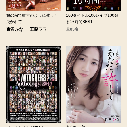
娘の前で雌犬のように激しく
100タイトル100レイプ100発
突かれて
射16時間BEST
森沢かな
工藤ララ
全85名
ATTACKERS Anthoｌ