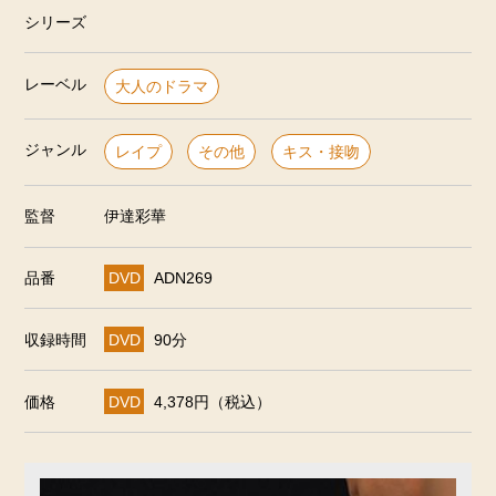
シリーズ
レーベル
大人のドラマ
ジャンル
レイプ
その他
キス・接吻
監督
伊達彩華
品番
DVD
ADN269
収録時間
DVD
90分
価格
DVD
4,378円（税込）