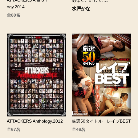
あなた、許して…。
ogy.2014
水戸かな
全80名
ATTACKERS Anthology.2012
厳選50タイトル レイプBEST
全67名
全46名