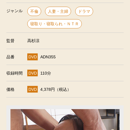
ジャンル
不倫
人妻・主婦
ドラマ
寝取り・寝取られ・ＮＴＲ
監督
高杉涼
品番
DVD
ADN355
収録時間
DVD
110分
価格
DVD
4,378円（税込）