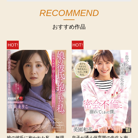
RECOMMEND
おすすめ作品
HOT!
HOT!
娘の彼氏に抱かれた私。 無理
息子が通う保育園の先生と密