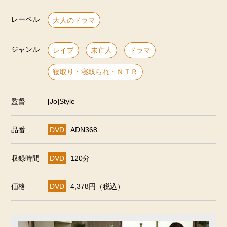
レーベル
大人のドラマ
ジャンル
レイプ
未亡人
ドラマ
寝取り・寝取られ・ＮＴＲ
監督
[Jo]Style
品番
DVD
ADN368
収録時間
DVD
120分
価格
DVD
4,378円（税込）