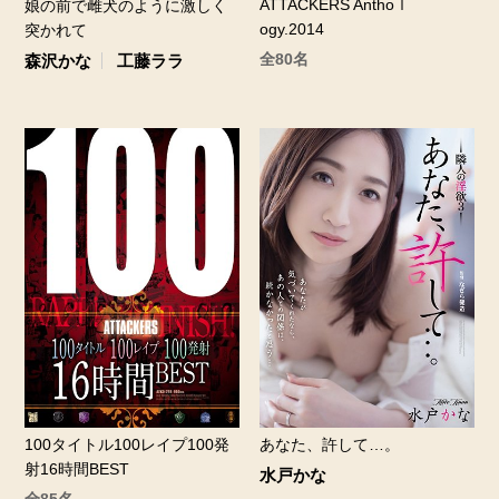
ATTACKERS Anthoｌ
娘の前で雌犬のように激しく
ogy.2014
突かれて
全80名
森沢かな
工藤ララ
100タイトル100レイプ100発
あなた、許して…。
射16時間BEST
水戸かな
全85名