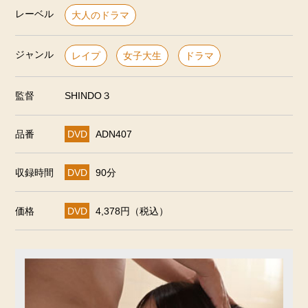
レーベル
大人のドラマ
ジャンル
レイプ
女子大生
ドラマ
監督
SHINDO３
品番
DVD
ADN407
収録時間
DVD
90分
価格
DVD
4,378円（税込）