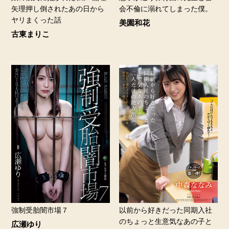
矢理押し倒されたあの日から
会不倫に溺れてしまった僕。
ヤリまくった話
美園和花
古東まりこ
強制受胎闇市場７
以前から好きだった同期入社
のちょっと生意気なあの子と
広瀬ゆり