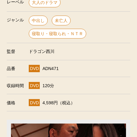
レーベル
大人のドラマ
ジャンル
中出し
未亡人
寝取り・寝取られ・ＮＴＲ
監督
ドラゴン西川
品番
DVD
ADN471
収録時間
DVD
120分
価格
DVD
4,598円（税込）