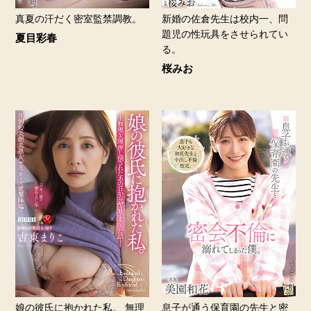
真夏の汗だく密室監禁調教。
新婚の佐倉先生は校内一、問
題児の性玩具をさせられてい
夏目彩春
る。
桜みお
娘の彼氏に抱かれた私。 無理
息子が通う保育園の先生と密