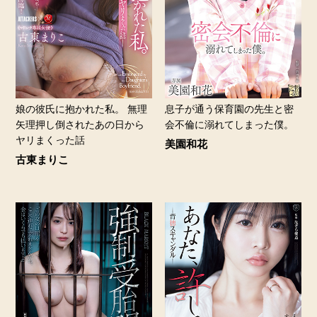
娘の彼氏に抱かれた私。 無理
息子が通う保育園の先生と密
矢理押し倒されたあの日から
会不倫に溺れてしまった僕。
ヤリまくった話
美園和花
古東まりこ