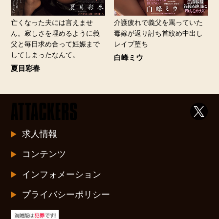
亡くなった夫には言えませ
介護疲れで義父を罵っていた
ん。寂しさを埋めるように義
毒嫁が返り討ち首絞め中出し
父と毎日求め合って妊娠まで
レイプ堕ち
してしまったなんて。
白峰ミウ
夏目彩春
求人情報
コンテンツ
インフォメーション
プライバシーポリシー