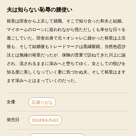
夫は知らない恥辱の腰使い
裕里は田舎から上京して就職、そこで知り合った和夫と結婚。
マイホームのローンに追われながら慌ただしくも幸せな日々を
過ごしていた。田舎出身で元々オシャレに疎かった裕里は上京
後も、そして結婚後もトレードマークは黒縁眼鏡。当然色恋沙
汰とは無縁の裕里だったが、保険の営業で訪ねてきた川上に諭
され、流されるままに深みへと堕ちてゆく。女としての悦びを
知る度に美しくなっていく妻に気づかぬ夫。そして裕里はます
ます深みへとはまっていくのだった。
女優
広瀬りおな
発売日
2024年6月4日