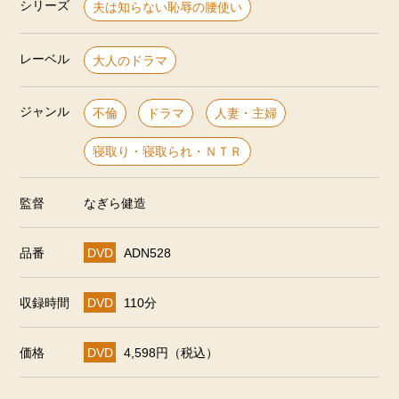
シリーズ
夫は知らない恥辱の腰使い
レーベル
大人のドラマ
ジャンル
不倫
ドラマ
人妻・主婦
寝取り・寝取られ・ＮＴＲ
監督
なぎら健造
品番
DVD
ADN528
収録時間
DVD
110分
価格
DVD
4,598円（税込）