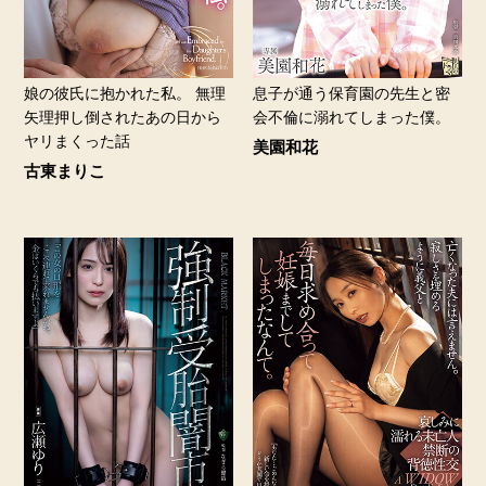
娘の彼氏に抱かれた私。 無理
息子が通う保育園の先生と密
矢理押し倒されたあの日から
会不倫に溺れてしまった僕。
ヤリまくった話
美園和花
古東まりこ