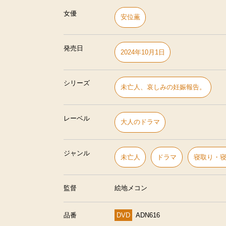
女優
安位薫
発売日
2024年10月1日
シリーズ
未亡人、哀しみの妊娠報告。
レーベル
大人のドラマ
ジャンル
未亡人
ドラマ
寝取り・
監督
絵地メコン
品番
DVD
ADN616