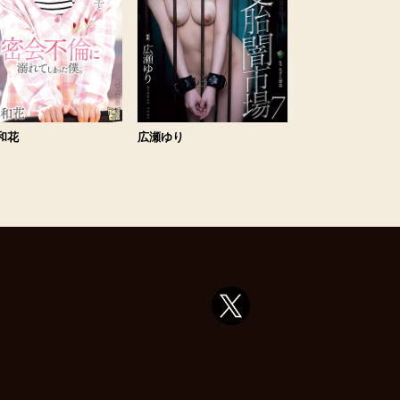
和花
広瀬ゆり