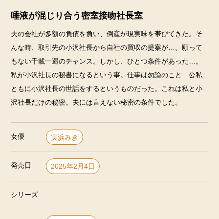
唾液が混じり合う密室接吻社長室
夫の会社が多額の負債を負い、倒産が現実味を帯びてきた。そ
んな時、取引先の小沢社長から自社の買収の提案が…。願って
もない千載一遇のチャンス。しかし、ひとつ条件があった…。
私が小沢社長の秘書になるという事。仕事は勿論のこと…公私
ともに小沢社長の世話をするというものだった。これは私と小
沢社長だけの秘密。夫には言えない秘密の条件でした。
女優
実浜みき
発売日
2025年2月4日
シリーズ