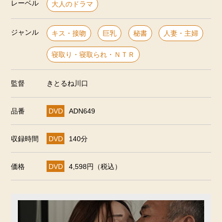
レーベル
大人のドラマ
ジャンル
キス・接吻
巨乳
秘書
人妻・主婦
寝取り・寝取られ・ＮＴＲ
監督
きとるね川口
品番
DVD
ADN649
収録時間
DVD
140分
価格
DVD
4,598円（税込）