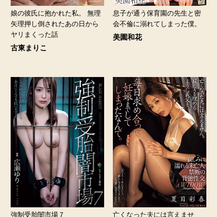
娘の彼氏に抱かれた私。 無理
息子が通う保育園の先生と密
矢理押し倒されたあの日から
会不倫に溺れてしまった僕。
ヤリまくった話
美園和花
古東まりこ
強制受胎闇市場７
亡くなった夫には言えませ