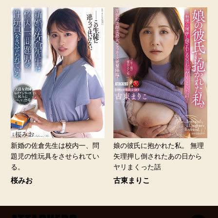
新婚の佐倉先生は校内一、問
娘の彼氏に抱かれた私。 無理
題児の性玩具をさせられてい
矢理押し倒されたあの日から
る。
ヤリまくった話
桜みお
古東まりこ