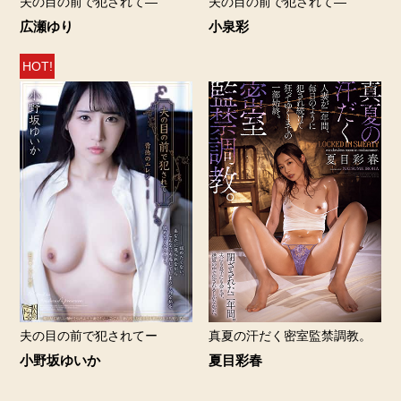
夫の目の前で犯されて―
夫の目の前で犯されて―
広瀬ゆり
小泉彩
HOT!
夫の目の前で犯されてー
真夏の汗だく密室監禁調教。
小野坂ゆいか
夏目彩春