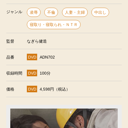
ジャンル
凌辱
不倫
人妻・主婦
中出し
寝取り・寝取られ・ＮＴＲ
監督
なぎら健造
品番
DVD
ADN702
収録時間
DVD
100分
価格
DVD
4,598円（税込）