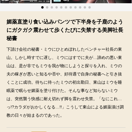
媚薬直塗り食い込みパンツで下半身を子鹿のよう
にガクガク震わせて歩くたびに失禁する美脚社長
秘書
下請け会社の秘書・ミウにひとめぼれしたベンチャー社長の東
山。しかし時すでに遅し、ミウにはすでに夫が…諦めの悪い東
山は、是が非でもミウを我が物にしようと探りを入れ、ミウの
夫の稼ぎが悪いと知るや否や、好待遇で自身の秘書へと引き抜
くことに成功。待ちに待ったミウの初出勤日、東山はミウを睡
眠薬で眠らせ媚薬を塗り付けた。そんな事など知らないミウ
は、突然襲う快感に耐え切れず脚を震わせ失禁。「なにこれ…
っ!?カラダがおかしくなる…!!」こうして東山による媚薬漬け調
教の日々が始まるのであった。