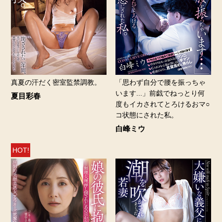
真夏の汗だく密室監禁調教。
「思わず自分で腰を振っちゃ
います...」前戯でねっとり何
夏目彩春
度もイカされてとろけるおマ○
コ状態にされた私。
白峰ミウ
HOT!