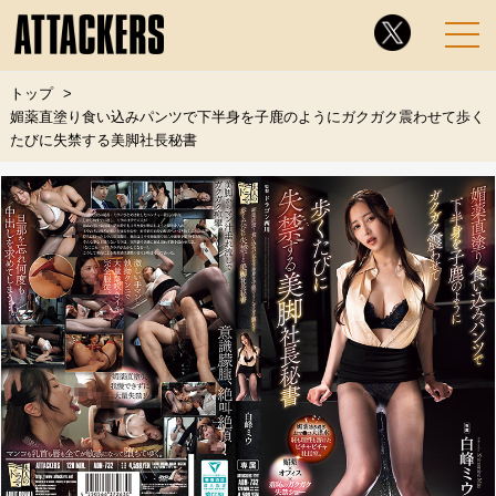
トップ
媚薬直塗り食い込みパンツで下半身を子鹿のようにガクガク震わせて歩く
たびに失禁する美脚社長秘書