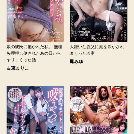
娘の彼氏に抱かれた私。 無理
大嫌いな義父に潮を吹かされ
矢理押し倒されたあの日から
まくった若妻
ヤリまくった話
鳳みゆ
古東まりこ