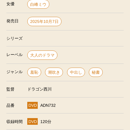
女優
白峰ミウ
発売日
2025年10月7日
シリーズ
レーベル
大人のドラマ
ジャンル
羞恥
潮吹き
中出し
秘書
監督
ドラゴン西川
品番
DVD
ADN732
収録時間
DVD
120分