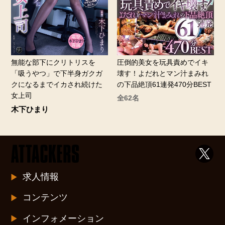
無能な部下にクリトリスを
圧倒的美女を玩具責めでイキ
「吸うやつ」で下半身ガクガ
壊す！よだれとマン汁まみれ
クになるまでイカされ続けた
の下品絶頂61連発470分BEST
女上司
全62名
木下ひまり
求人情報
コンテンツ
インフォメーション