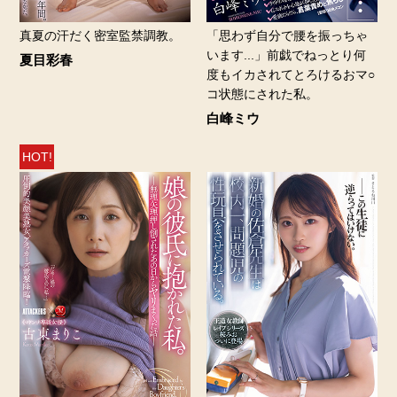
真夏の汗だく密室監禁調教。
「思わず自分で腰を振っちゃ
います...」前戯でねっとり何
夏目彩春
度もイカされてとろけるおマ○
コ状態にされた私。
白峰ミウ
HOT!