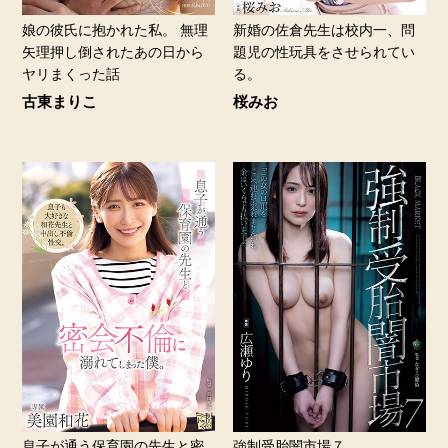
娘の彼氏に抱かれた私。 無理
新婚の佐倉先生は校内一、問
矢理押し倒されたあの日から
題児の性玩具をさせられてい
ヤリまくった話
る。
古東まりこ
桜みお
息子が通う保育園の先生と密
強制受胎闇市場７