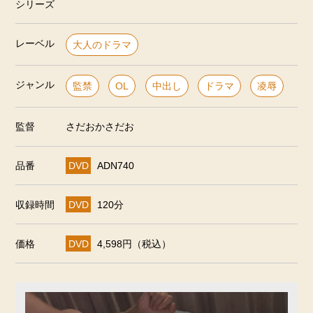
シリーズ
レーベル
大人のドラマ
ジャンル
監禁
OL
中出し
ドラマ
凌辱
監督
さだおかさだお
品番
DVD
ADN740
収録時間
DVD
120分
価格
DVD
4,598円（税込）