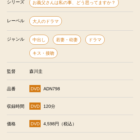
シリーズ
お義父さんは私の事、どう思ってますか？
レーベル
大人のドラマ
ジャンル
中出し
若妻・幼妻
ドラマ
キス・接吻
監督
森川圭
品番
DVD
ADN798
収録時間
DVD
120分
価格
DVD
4,598円（税込）