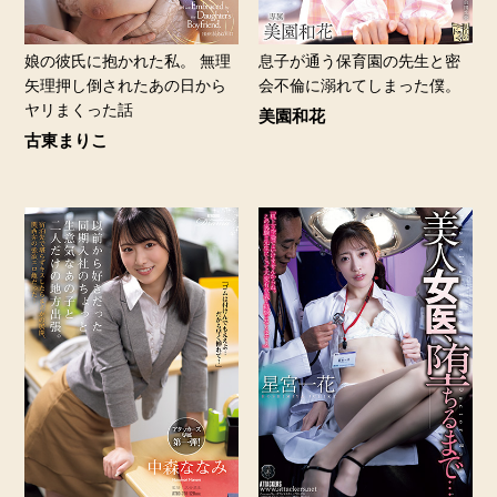
娘の彼氏に抱かれた私。 無理
息子が通う保育園の先生と密
矢理押し倒されたあの日から
会不倫に溺れてしまった僕。
ヤリまくった話
美園和花
古東まりこ