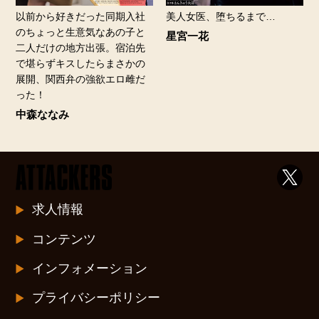
以前から好きだった同期入社
美人女医、堕ちるまで…
のちょっと生意気なあの子と
星宮一花
二人だけの地方出張。宿泊先
で堪らずキスしたらまさかの
展開、関西弁の強欲エロ雌だ
った！
中森ななみ
求人情報
コンテンツ
インフォメーション
プライバシーポリシー