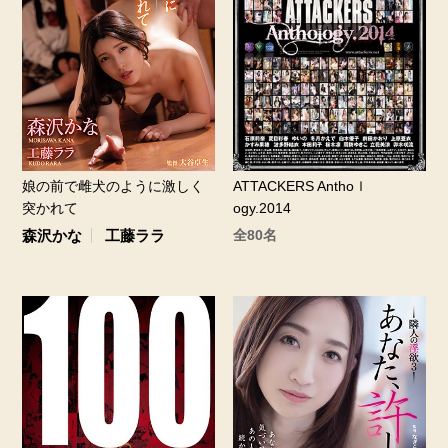
ATTACKERS Anthoｌ
娘の前で雌犬のように激しく
ogy.2014
突かれて
全80名
森沢かな
工藤ララ