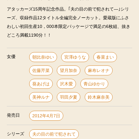
アタッカーズ15周年記念作品。｢夫の目の前で犯されて―｣シリ
ーズ、収録作品12タイトル全編完全ノーカット。愛蔵版にふさ
わしい初回生産10，000本限定パッケージで満足の6枚組、抜き
どころ満載1190分！！
女優
朝比奈ゆい
宮澤ゆうな
春菜まい
佐藤芹菜
望月加奈
麻布レオナ
葵あげは
沢木愛
青山ゆかり
美神ルナ
羽田夕夏
鈴木麻奈美
発売日
2012年4月7日
シリーズ
夫の目の前で犯されて