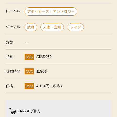
レーベル
アタッカーズ・アンソロジー
ジャンル
凌辱
人妻・主婦
レイプ
監督
---
品番
DVD
ATAD080
収録時間
DVD
1190分
価格
DVD
4,104円（税込）
FANZAで購入