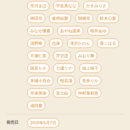
市川まほ
宇佐美なな
かすみりさ
神田光
倉持結愛
朝桐光
鈴木心葉
みなせ優夏
あやね遥菜
桜井あゆ
浅野唯
志保
滝沢かのん
葵こはる
片瀬仁美
芹沢恋
みおり舞
国見りさ
七瀬リナ
池上桜子
本城小百合
樹花凜
杏奈りか
市来美保
安土結
仲村茉莉恵
成田愛
発売日
2015年5月7日