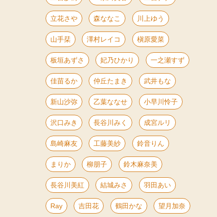
立花さや
森ななこ
川上ゆう
山手栞
澤村レイコ
槇原愛菜
板垣あずさ
妃乃ひかり
一之瀬すず
佳苗るか
仲丘たまき
武井もな
新山沙弥
乙葉ななせ
小早川怜子
沢口みき
長谷川みく
成宮ルリ
島崎麻友
工藤美紗
鈴音りん
まりか
柳朋子
鈴木麻奈美
長谷川美紅
結城みさ
羽田あい
Ray
吉田花
鶴田かな
望月加奈