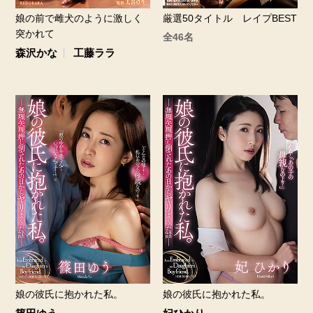
娘の前で雌犬のように激しく
厳選50タイトル レイプBEST
突かれて
全46名
森沢かな
工藤ララ
娘の彼氏に抱かれた私。
娘の彼氏に抱かれた私。