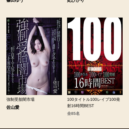
篠田ゆう
妃ひかり
強制受胎闇市場
100タイトル100レイプ100発
射16時間BEST
佐山愛
全85名