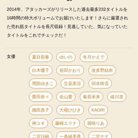
2014年、アタッカーズがリリースした過去最多232タイトルを
16時間の特大ボリュームでお届けいたします！さらに厳選され
た売れ筋タイトルを長尺収録！見逃していた、気になっていた
タイトルをこれでチェックだ！
女優
夏目彩春
ゆいの
冬月かえで
白木優子
前田かおり
波多野結衣
周防ゆきこ
立花美涼
卯水咲流
愛田奈々
佐山愛
春原未来
緒川凛
織田真子
大槻ひびき
KAORI
神ユキ
藤崎エリナ
堀咲りあ
二宮沙樹
一条綺美香
二宮ナナ