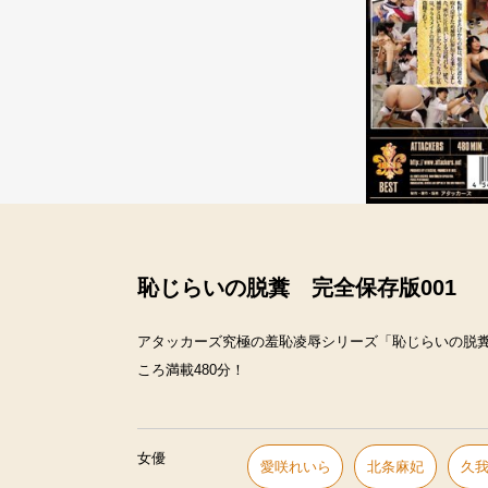
恥じらいの脱糞 完全保存版001
アタッカーズ究極の羞恥凌辱シリーズ「恥じらいの脱
ころ満載480分！
女優
愛咲れいら
北条麻妃
久