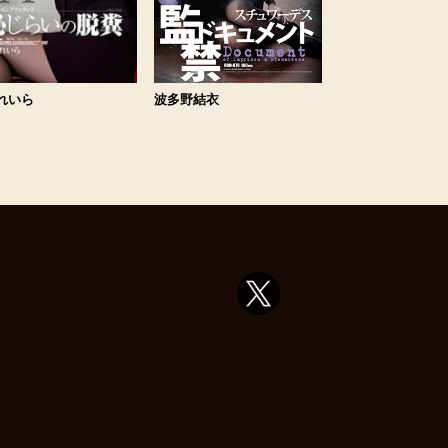
波多野結衣
れいら