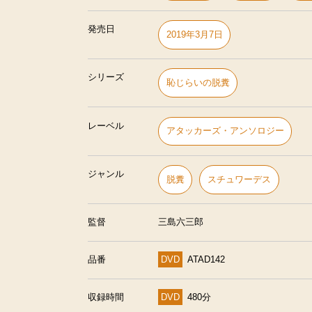
発売日
2019年3月7日
シリーズ
恥じらいの脱糞
レーベル
アタッカーズ・アンソロジー
ジャンル
脱糞
スチュワーデス
監督
三島六三郎
品番
DVD
ATAD142
収録時間
DVD
480分