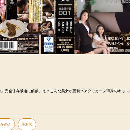
糞」完全保存版遂に解禁。え？こんな美女が脱糞？アタッカーズ渾身のキャス
我かのん
芹沢恋