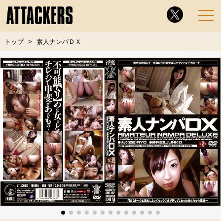
トップ
素人ナンパＤＸ