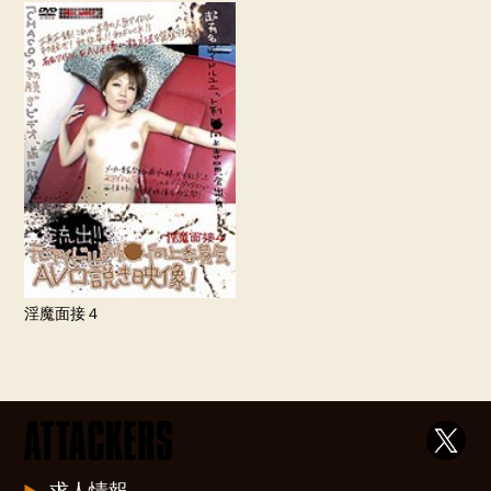
淫魔面接４