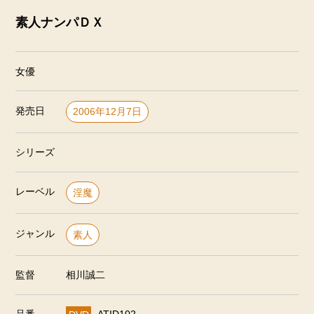
素人ナンパＤＸ
女優
発売日
2006年12月7日
シリーズ
レーベル
淫魔
ジャンル
素人
監督
相川誠二