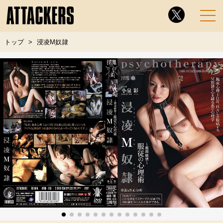
トップ
浸凌M奴隷