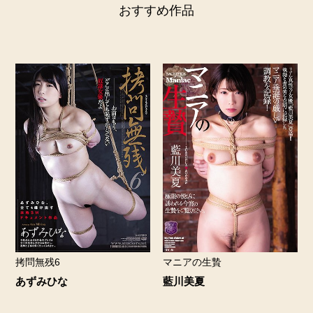
おすすめ作品
拷問無残6
マニアの生贄
あずみひな
藍川美夏