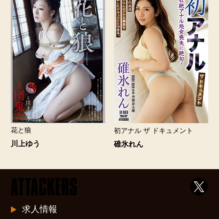
花と狼
初アナル ザ ドキュメント
川上ゆう
碓氷れん
求人情報