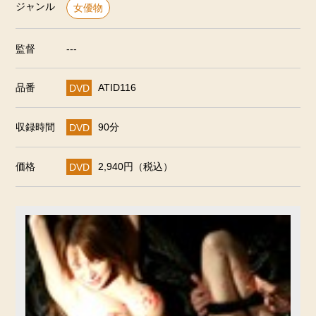
ジャンル
女優物
監督
---
品番
DVD
ATID116
収録時間
DVD
90分
価格
DVD
2,940円（税込）