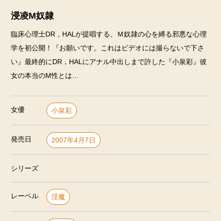
浸凌M奴隷
臨床心理士DR，HALが提唱する、Ｍ奴隷の心を縛る邪悪な心理
学を初公開！『お願いです。これはビデオには撮らないで下さ
い』最終的にDR，HALにアナル中出しまで許した『小泉彩』彼
女の本当のM性とは…
女優
小泉彩
発売日
2007年4月7日
シリーズ
レーベル
淫魔