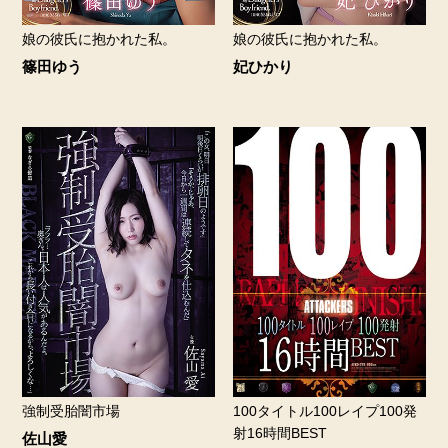
娘の彼氏に抱かれた私。
娘の彼氏に抱かれた私。
篠田ゆう
妃ひかり
強制受胎闇市場
100タイトル100レイプ100発
射16時間BEST
佐山愛