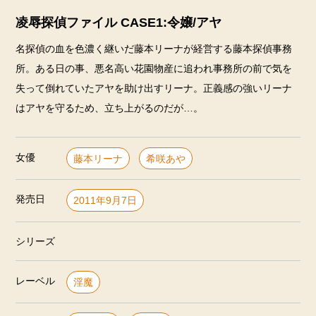
凌辱探偵ファイル CASE1:令嬢/アヤ
名探偵の血を色濃く継いだ藤本リーナが経営する藤本探偵事務
所。ある日の事、悪名高い花園物産に追われ事務所の前で気を
失って倒れていたアヤを助け出すリーナ。正義感の強いリーナ
はアヤを守るため、立ち上がるのだが…。
女優
藤本リーナ
希咲あや
発売日
2011年9月7日
シリーズ
レーベル
淫魔