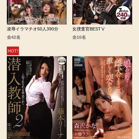
凌辱イラマチオ50人390分
女捜査官BESTⅤ
全42名
全10名
HOT!