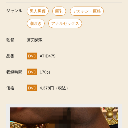
ジャンル
黒人男優
巨乳
デカチン・巨根
潮吹き
アナルセックス
監督
薄刃紫翠
品番
DVD
ATID475
収録時間
DVD
170分
価格
DVD
4,378円（税込）