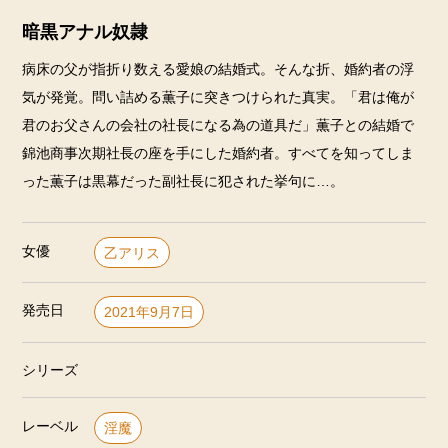
暗黒アナル奴隷
病床の父が指折り数える愛娘の結婚式。そんな折、婚約者の浮
気が発覚。問い詰める薫子に突きつけられた真実。「君は俺が
君のお父さんの会社の社長になる為の道具だ」薫子との結婚で
錦池商事次期社長の座を手にした婚約者。すべてを知ってしま
った薫子は黒幕だった副社長に犯された挙句に…。
女優
乙アリス
発売日
2021年9月7日
シリーズ
レーベル
淫魔