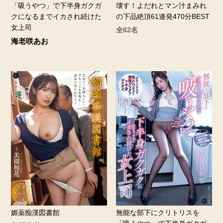
「吸うやつ」で下半身ガクガ
壊す！よだれとマン汁まみれ
クになるまでイカされ続けた
の下品絶頂61連発470分BEST
女上司
全62名
海老咲あお
媚薬痴漢図書館
無能な部下にクリトリスを