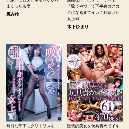
まくった若妻
「吸うやつ」で下半身ガクガ
クになるまでイカされ続けた
鳳みゆ
女上司
木下ひまり
無能な部下にクリトリスを
圧倒的美女を玩具責めでイキ