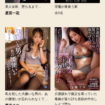
美人女医、堕ちるまで…
淫魔が巣食う家
星宮一花
全3名
私を犯した大嫌いな男の、あ
介護疲れで義父を罵っていた
の腰使いが忘れられなくて…
毒嫁が返り討ち首絞め中出し
レイプ堕ち