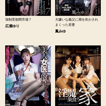
強制受胎闇市場７
大嫌いな義父に潮を吹かされ
まくった若妻
広瀬ゆり
鳳みゆ