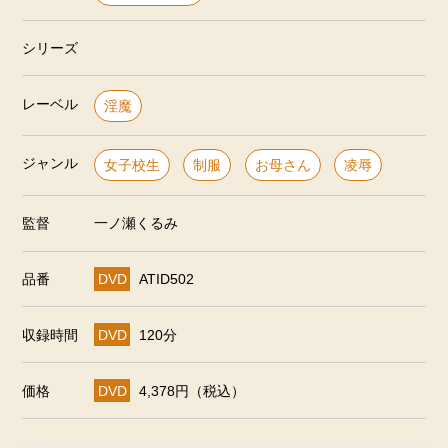
シリーズ
レーベル
淫魔
ジャンル
女子校生
制服
お母さん
凌辱
監督
一ノ瀬くるみ
品番
DVD
ATID502
収録時間
DVD
120分
価格
DVD
4,378円（税込）