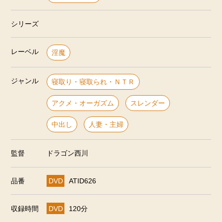
シリーズ
レーベル
淫魔
ジャンル
寝取り・寝取られ・ＮＴＲ
アクメ・オーガズム
スレンダー
中出し
人妻・主婦
監督
ドラゴン西川
品番
DVD
ATID626
収録時間
DVD
120分