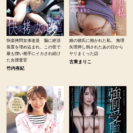
快楽拷問女体改造 脳に絶頂
娘の彼氏に抱かれた私。 無理
装置を埋め込まれ、この世で
矢理押し倒されたあの日から
最も憎い相手にイカされ続け
ヤリまくった話
た女捜査官
古東まりこ
竹内有紀