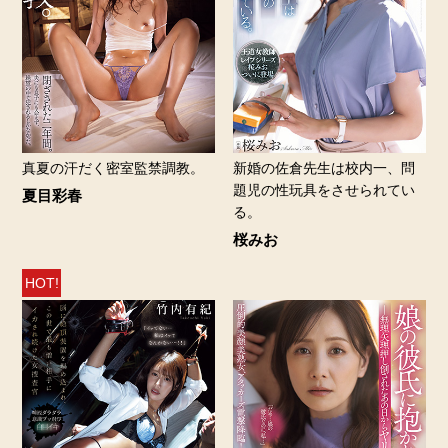
真夏の汗だく密室監禁調教。
新婚の佐倉先生は校内一、問
題児の性玩具をさせられてい
夏目彩春
る。
桜みお
HOT!