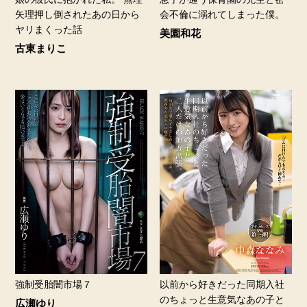
矢理押し倒されたあの日から
会不倫に溺れてしまった僕。
ヤリまくった話
美園和花
古東まりこ
強制受胎闇市場７
以前から好きだった同期入社
のちょっと生意気なあの子と
広瀬ゆり