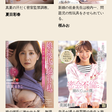
真夏の汗だく密室監禁調教。
新婚の佐倉先生は校内一、問
題児の性玩具をさせられてい
夏目彩春
る。
桜みお
娘の彼氏に抱かれた私。 無理
息子が通う保育園の先生と密