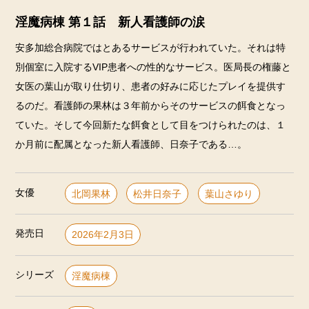
淫魔病棟 第１話 新人看護師の涙
安多加総合病院ではとあるサービスが行われていた。それは特
別個室に入院するVIP患者への性的なサービス。医局長の権藤と
女医の葉山が取り仕切り、患者の好みに応じたプレイを提供す
るのだ。看護師の果林は３年前からそのサービスの餌食となっ
ていた。そして今回新たな餌食として目をつけられたのは、１
か月前に配属となった新人看護師、日奈子である…。
女優
北岡果林
松井日奈子
葉山さゆり
発売日
2026年2月3日
シリーズ
淫魔病棟