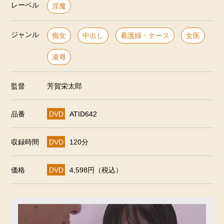
レーベル
淫魔
ジャンル
痴女
中出し
看護婦・ナース
女医
凌辱
監督
芳賀栄太郎
品番
DVD
ATID642
収録時間
DVD
120分
価格
DVD
4,598円（税込）