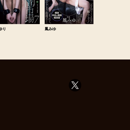
ゆり
鳳みゆ