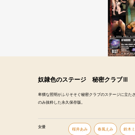
奴隷色のステージ 秘密クラブⅢ
卑猥な照明がふりそそぐ秘密クラブのステージに立たさ
のみ抜粋した永久保存版。
女優
桜井あみ
春風えみ
鈴木