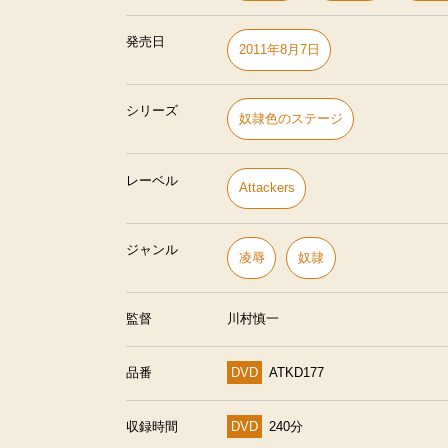
発売日
2011年8月7日
シリーズ
奴隷色のステージ
レーベル
Attackers
ジャンル
凌辱
奴隷
監督
川村慎一
品番
DVD
ATKD177
収録時間
DVD
240分