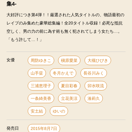
集4-
大好評につき第4弾！！厳選された人気タイトルの、物語最初の
レイプのみ集めた豪華総集編！全20タイトル収録！必死な抵抗
空しく、男の力の前に為す術も無く犯されてしまう女たち…。
「もう許して…！」
女優
周防ゆきこ
槇原愛菜
大槻ひびき
山手栞
冬月かえで
長谷川みく
三浦恵理子
夏目彩春
卯水咲流
一条綺美香
立花美涼
湊莉久
安土結
ゆいの
発売日
2015年8月7日