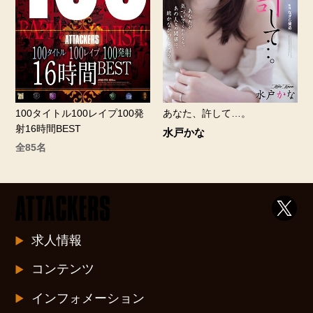
100タイトル100レイプ100発
あなた、許して…。
射16時間BEST
水戸かな
全85名
求人情報
コンテンツ
インフォメーション