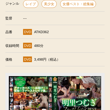
ジャンル
レイプ
美少女
女優ベスト・総集編
監督
---
品番
DVD
ATKD362
収録時間
DVD
480分
価格
DVD
3,498円（税込）