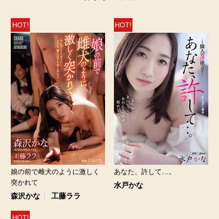
HOT!
HOT!
娘の前で雌犬のように激しく
あなた、許して…。
突かれて
水戸かな
森沢かな
工藤ララ
HOT!