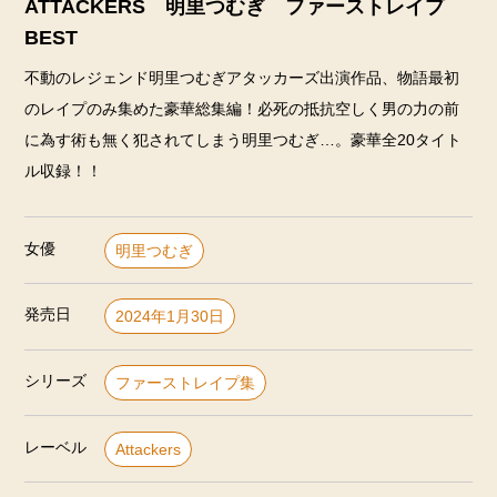
ATTACKERS 明里つむぎ ファーストレイプ
BEST
不動のレジェンド明里つむぎアタッカーズ出演作品、物語最初
のレイプのみ集めた豪華総集編！必死の抵抗空しく男の力の前
に為す術も無く犯されてしまう明里つむぎ…。豪華全20タイト
ル収録！！
女優
明里つむぎ
発売日
2024年1月30日
シリーズ
ファーストレイプ集
レーベル
Attackers