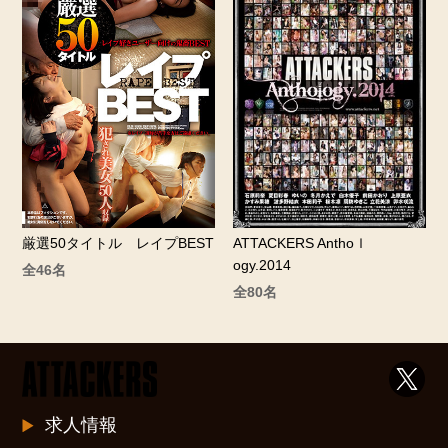
ATTACKERS Anthoｌ
厳選50タイトル レイプBEST
ogy.2014
全46名
全80名
求人情報