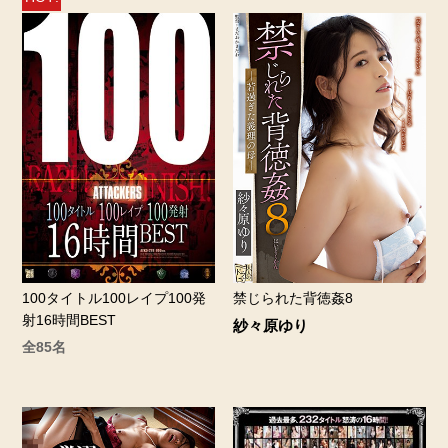
100タイトル100レイプ100発
禁じられた背徳姦8
射16時間BEST
紗々原ゆり
全85名