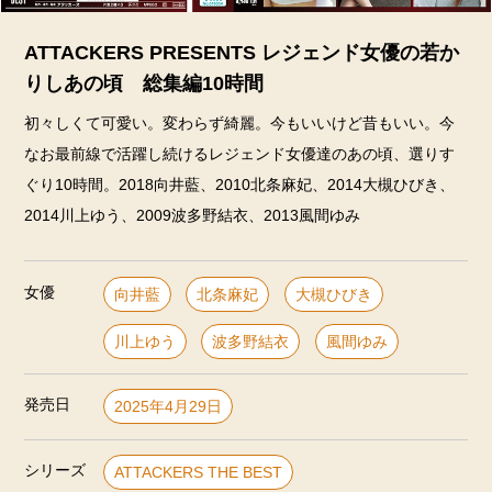
ATTACKERS PRESENTS レジェンド女優の若か
りしあの頃 総集編10時間
初々しくて可愛い。変わらず綺麗。今もいいけど昔もいい。今
なお最前線で活躍し続けるレジェンド女優達のあの頃、選りす
ぐり10時間。2018向井藍、2010北条麻妃、2014大槻ひびき、
2014川上ゆう、2009波多野結衣、2013風間ゆみ
女優
向井藍
北条麻妃
大槻ひびき
川上ゆう
波多野結衣
風間ゆみ
発売日
2025年4月29日
シリーズ
ATTACKERS THE BEST