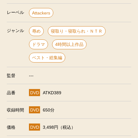
レーベル
Attackers
ジャンル
辱め
寝取り・寝取られ・ＮＴＲ
ドラマ
4時間以上作品
ベスト・総集編
監督
---
品番
DVD
ATKD389
収録時間
DVD
650分
価格
DVD
3,498円（税込）