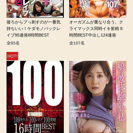
後ろからブっ刺すのが一番気
オーガズムが重なり合う、ク
持ちいい！ケダモノバックレ
ライマックス同時イキ射精 8
イプ95連発8時間BEST
時間BEST中出し124連発
全95名
全107名
HOT!