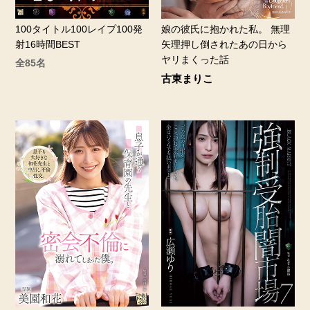
100タイトル100レイプ100発
娘の彼氏に抱かれた私。 無理
射16時間BEST
矢理押し倒されたあの日から
ヤリまくった話
全85名
古東まりこ