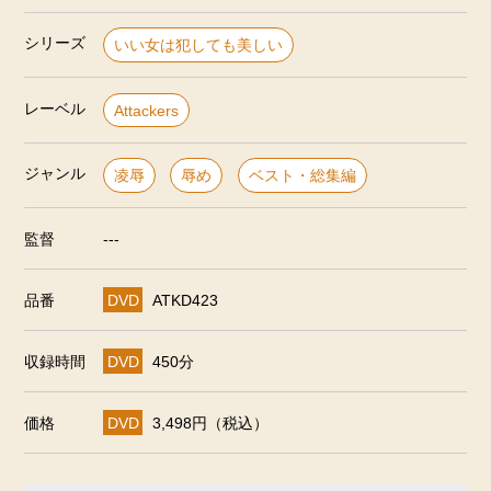
シリーズ
いい女は犯しても美しい
レーベル
Attackers
ジャンル
凌辱
辱め
ベスト・総集編
監督
---
品番
DVD
ATKD423
収録時間
DVD
450分
価格
DVD
3,498円（税込）