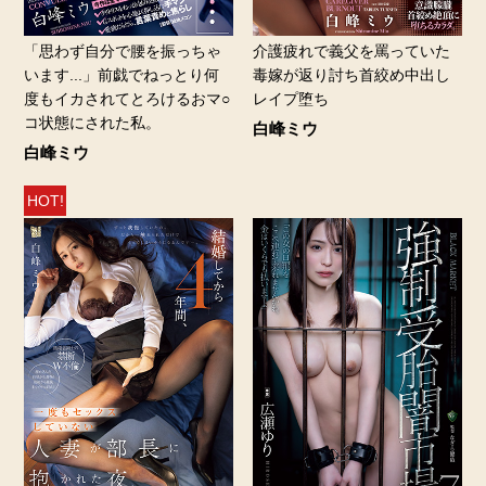
「思わず自分で腰を振っちゃ
介護疲れで義父を罵っていた
います...」前戯でねっとり何
毒嫁が返り討ち首絞め中出し
度もイカされてとろけるおマ○
レイプ堕ち
コ状態にされた私。
白峰ミウ
白峰ミウ
HOT!