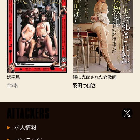
奴隷島
縄に支配された女教師
全3名
羽田つばさ
求人情報