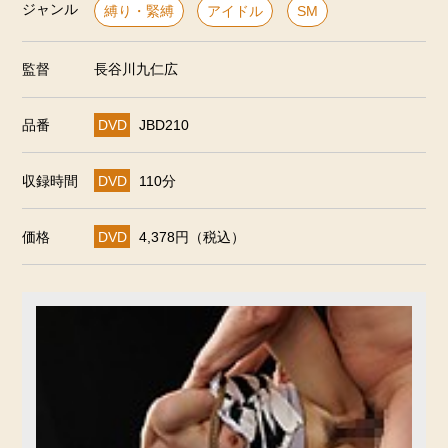
ジャンル
縛り・緊縛
アイドル
SM
監督
長谷川九仁広
品番
DVD
JBD210
収録時間
DVD
110分
価格
DVD
4,378円（税込）