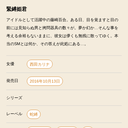
緊縛姫君
アイドルとして活躍中の藤崎百合。ある日、目を覚ますと目の
前には見知らぬ男と拷問器具の数々が。夢か幻か…そんな事を
考える余裕もないままに、彼女は儚くも無残に散ってゆく。本
当のSMとは何か、その答えが此処にある…。
女優
西田カリナ
発売日
2016年10月13日
シリーズ
レーベル
蛇縛