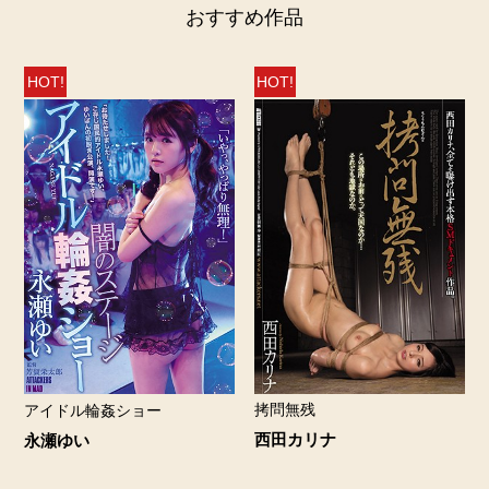
おすすめ作品
HOT!
HOT!
拷問無残
アイドル輪姦ショー
西田カリナ
永瀬ゆい