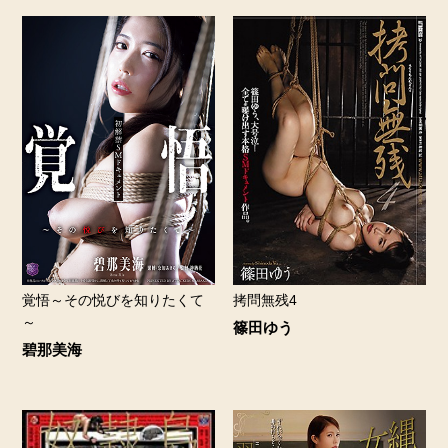
拷問無残4
覚悟～その悦びを知りたくて
～
篠田ゆう
碧那美海