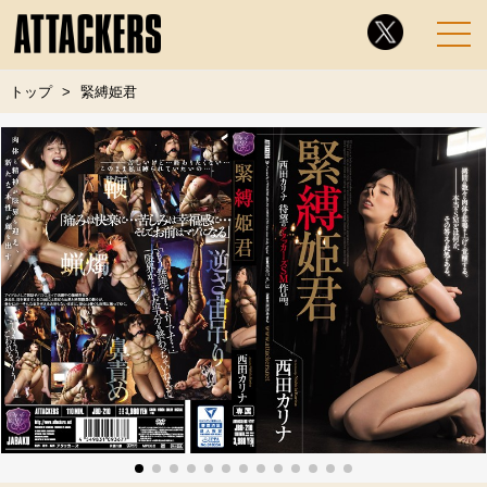
トップ
緊縛姫君