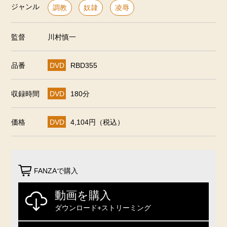
ジャンル
調教
奴隷
凌辱
監督
川村慎一
品番
DVD
RBD355
収録時間
DVD
180分
価格
DVD
4,104円（税込）
FANZAで購入
動画を購入
ダウンロード+ストリーミング