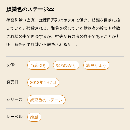
奴隷色のステージ22
篠宮和希（当真）は薮田系列のホテルで働き、結婚を目前に控
えていたが拉致される。和希を探していた婚約者の幹夫も拉致
され檻の中で再会するが、幹夫が有力者の息子であることが判
明、条件付で奴隷から解放されるが…。
女優
当真ゆき
妃乃ひかり
瀬戸りょう
発売日
2012年4月7日
シリーズ
奴隷色のステージ
レーベル
龍縛