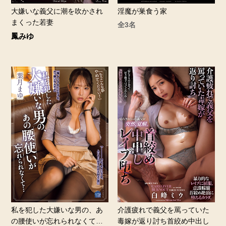
大嫌いな義父に潮を吹かされ
淫魔が巣食う家
まくった若妻
全3名
鳳みゆ
私を犯した大嫌いな男の、あ
介護疲れで義父を罵っていた
の腰使いが忘れられなくて…
毒嫁が返り討ち首絞め中出し