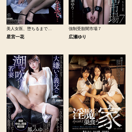
美人女医、堕ちるまで…
強制受胎闇市場７
星宮一花
広瀬ゆり