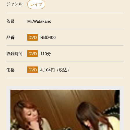
ジャンル
レイプ
監督
Mr.Watakano
品番
DVD
RBD400
収録時間
DVD
110分
価格
DVD
4,104円（税込）