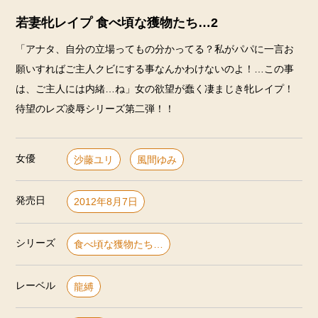
若妻牝レイプ 食べ頃な獲物たち…2
「アナタ、自分の立場ってもの分かってる？私がパパに一言お
願いすればご主人クビにする事なんかわけないのよ！…この事
は、ご主人には内緒…ね」女の欲望が蠢く凄まじき牝レイプ！
待望のレズ凌辱シリーズ第二弾！！
女優
沙藤ユリ
風間ゆみ
発売日
2012年8月7日
シリーズ
食べ頃な獲物たち…
レーベル
龍縛