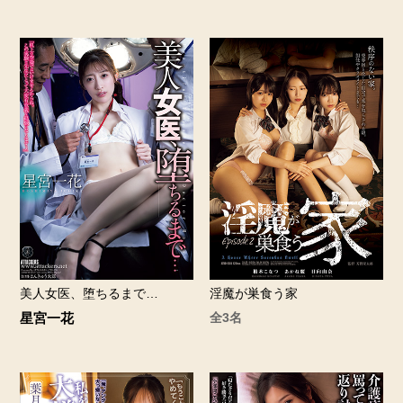
美人女医、堕ちるまで…
淫魔が巣食う家
星宮一花
全3名