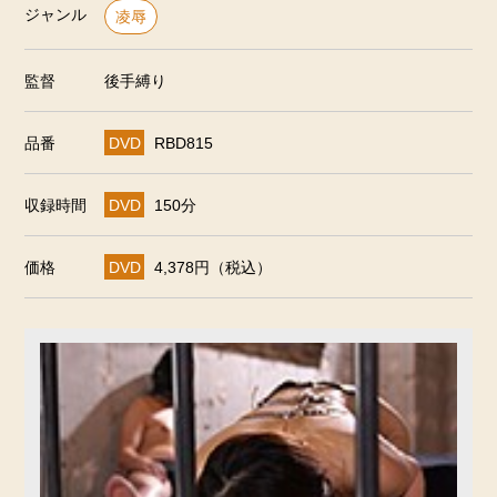
ジャンル
凌辱
監督
後手縛り
品番
DVD
RBD815
収録時間
DVD
150分
価格
DVD
4,378円（税込）