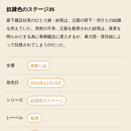
奴隷色のステージ35
森下建設社長のひとり娘・紗英は、父親の部下・洋介との結婚
を控えていた。突然の不幸…父親を殺害された紗英は、真実を
明らかにする為に青柳建設に潜入するが、暴力団・望月組によ
って拉致されてしまうのだった。
女優
香椎りあ
発売日
2016年12月19日
シリーズ
奴隷色のステージ
レーベル
龍縛