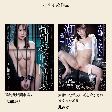
おすすめ作品
強制受胎闇市場７
大嫌いな義父に潮を吹かされ
まくった若妻
広瀬ゆり
鳳みゆ