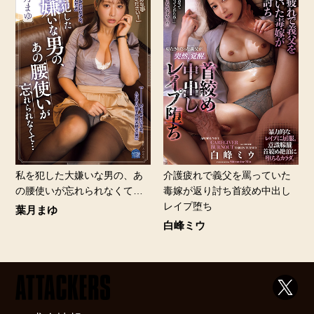
私を犯した大嫌いな男の、あ
介護疲れで義父を罵っていた
の腰使いが忘れられなくて…
毒嫁が返り討ち首絞め中出し
レイプ堕ち
葉月まゆ
白峰ミウ