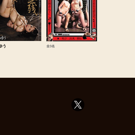
ゆう
全3名