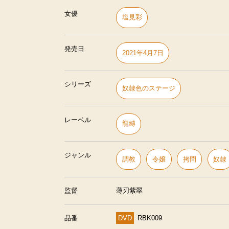
女優
塩見彩
発売日
2021年4月7日
シリーズ
奴隷色のステージ
レーベル
龍縛
ジャンル
調教
令嬢
拷問
奴隷
監督
薄刃紫翠
品番
DVD
RBK009