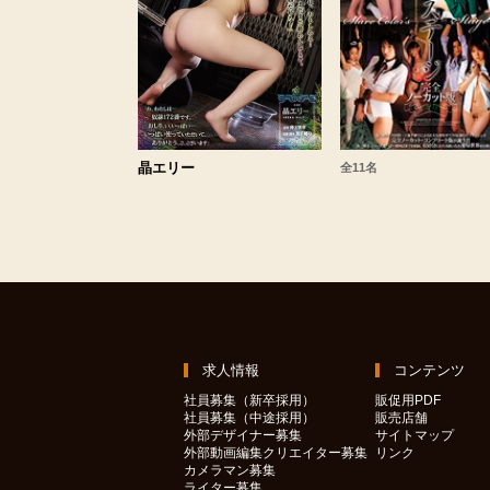
晶エリー
全11名
求人情報
コンテンツ
社員募集（新卒採用）
販促用PDF
社員募集（中途採用）
販売店舗
外部デザイナー募集
サイトマップ
外部動画編集クリエイター募集
リンク
カメラマン募集
ライター募集