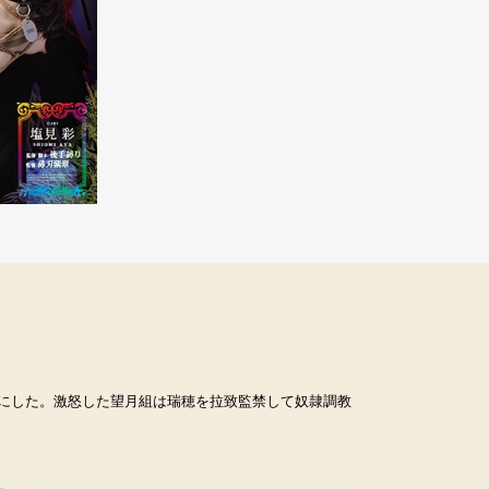
にした。激怒した望月組は瑞穂を拉致監禁して奴隷調教