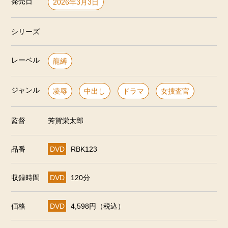
発売日
2026年3月3日
シリーズ
レーベル
龍縛
ジャンル
凌辱
中出し
ドラマ
女捜査官
監督
芳賀栄太郎
品番
DVD
RBK123
収録時間
DVD
120分
価格
DVD
4,598円（税込）