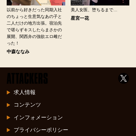
以前から好きだった同期入社
美人女医、堕ちるまで…
のちょっと生意気なあの子と
星宮一花
二人だけの地方出張。宿泊先
で堪らずキスしたらまさかの
展開、関西弁の強欲エロ雌だ
った！
中森ななみ
求人情報
コンテンツ
インフォメーション
プライバシーポリシー