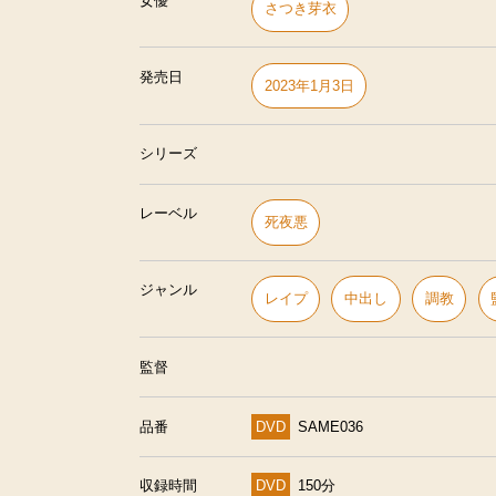
女優
さつき芽衣
発売日
2023年1月3日
シリーズ
レーベル
死夜悪
ジャンル
レイプ
中出し
調教
監督
品番
DVD
SAME036
収録時間
DVD
150分