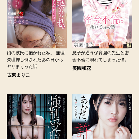
娘の彼氏に抱かれた私。 無理
息子が通う保育園の先生と密
矢理押し倒されたあの日から
会不倫に溺れてしまった僕。
ヤリまくった話
美園和花
古東まりこ