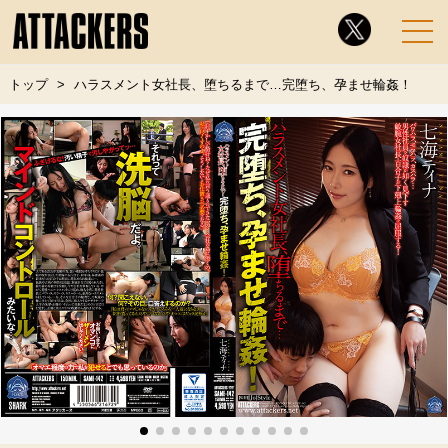
トップ
ハラスメント女社長、堕ちるまで…完堕ち、孕ませ輪姦！