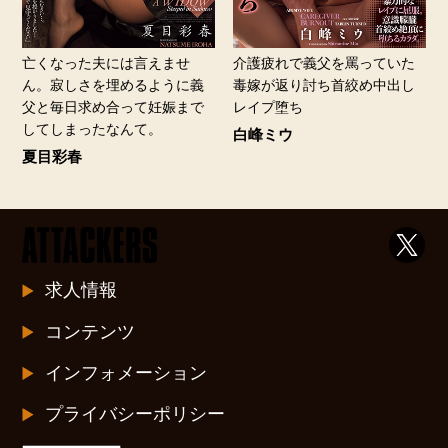
亡くなった夫には言えませ
介護疲れで義父を罵っていた
ん。寂しさを埋めるように義
毒嫁が返り討ち首絞め中出し
父と毎日求め合って妊娠まで
レイプ堕ち
してしまったなんて。
白峰ミウ
夏目彩春
求人情報
コンテンツ
インフォメーション
プライバシーポリシー