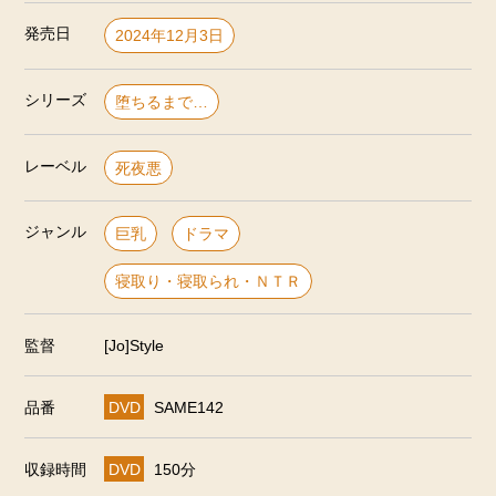
発売日
2024年12月3日
シリーズ
堕ちるまで…
レーベル
死夜悪
ジャンル
巨乳
ドラマ
寝取り・寝取られ・ＮＴＲ
監督
[Jo]Style
品番
DVD
SAME142
収録時間
DVD
150分