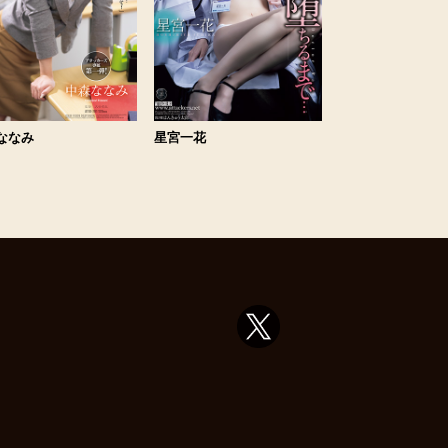
ななみ
星宮一花