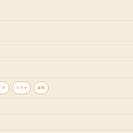
ＴＲ
ドラマ
凌辱