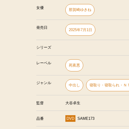
女優
那賀崎ゆきね
発売日
2025年7月1日
シリーズ
レーベル
死夜悪
ジャンル
中出し
寝取り・寝取られ・Ｎ
監督
大谷卓生
品番
DVD
SAME173