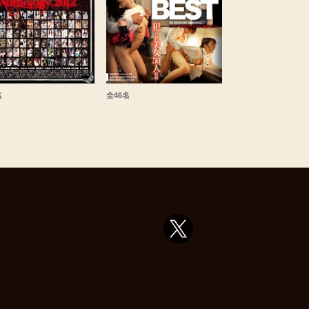
名
全46名