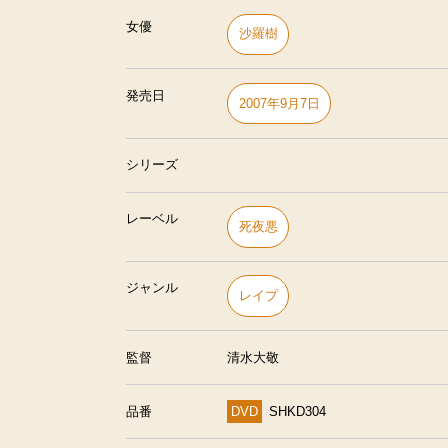
女優
沙羅樹
発売日
2007年9月7日
シリーズ
レーベル
死夜悪
ジャンル
レイプ
監督
清水大敬
品番
DVD
SHKD304