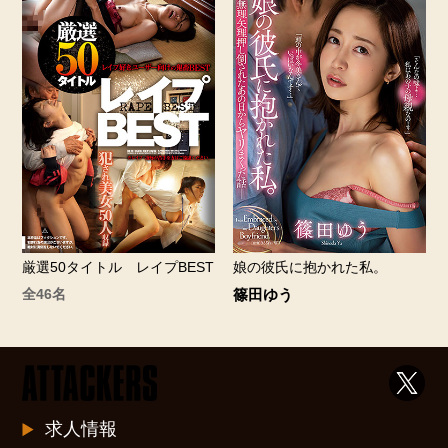
厳選50タイトル レイプBEST
娘の彼氏に抱かれた私。
全46名
篠田ゆう
求人情報