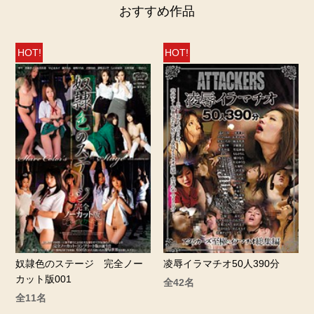
おすすめ作品
HOT!
HOT!
奴隷色のステージ 完全ノー
凌辱イラマチオ50人390分
カット版001
全42名
全11名