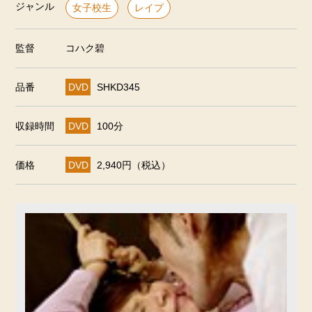
ジャンル
女子校生
レイプ
監督
コハク碧
品番
DVD
SHKD345
収録時間
DVD
100分
価格
DVD
2,940円（税込）