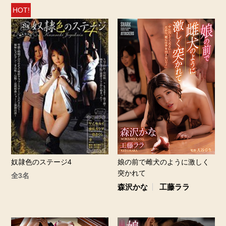
HOT!
奴隷色のステージ4
娘の前で雌犬のように激しく
突かれて
全3名
森沢かな
工藤ララ