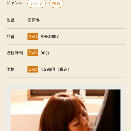
ジャンル
レイプ
輪姦
監督
高原寿
品番
DVD
SHKD697
収録時間
DVD
90分
価格
DVD
4,298円（税込）