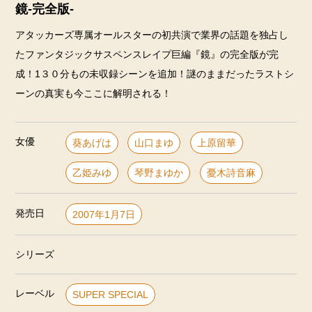
鏡-完全版-
アタッカーズ専属オールスターの初共演で業界の話題を独占し
たファンタジックサスペンスレイプ巨編『鏡』の完全版が完
成！1３０分もの未収録シーンを追加！謎のままだったラストシ
ーンの真実も今ここに解明される！
女優
葵あげは
山口まゆ
上原留華
乙姫みゆ
琴野まゆか
憂木詩音麻
発売日
2007年1月7日
シリーズ
レーベル
SUPER SPECIAL