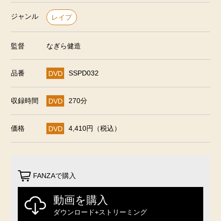
ジャンル
レイプ
監督
なぎら健造
品番
DVD
SSPD032
収録時間
DVD
270分
価格
DVD
4,410円（税込）
FANZAで購入
動画を購入
ダウンロード+ストリーミング