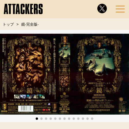
トップ
鏡-完全版-