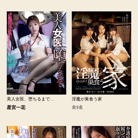
美人女医、堕ちるまで…
淫魔が巣食う家
星宮一花
全3名