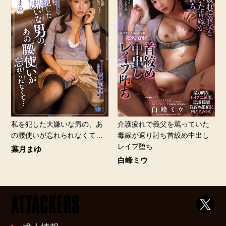
私を犯した大嫌いな男の、あ
介護疲れで義父を罵っていた
の腰使いが忘れられなくて…
毒嫁が返り討ち首絞め中出し
レイプ堕ち
葉月まゆ
白峰ミウ