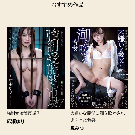
おすすめ作品
強制受胎闇市場７
大嫌いな義父に潮を吹かされ
まくった若妻
広瀬ゆり
鳳みゆ