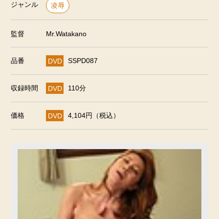
ジャンル
凌辱
監督
Mr.Watakano
品番
DVD
SSPD087
収録時間
DVD
110分
価格
DVD
4,104円（税込）