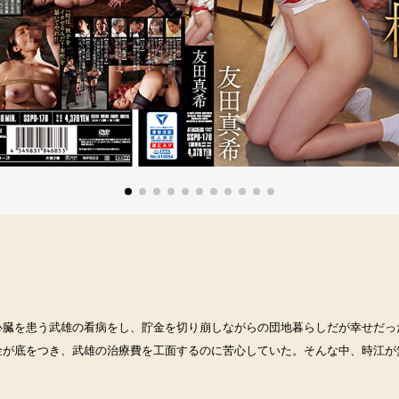
心臓を患う武雄の看病をし、貯金を切り崩しながらの団地暮らしだが幸せだっ
金が底をつき、武雄の治療費を工面するのに苦心していた。そんな中、時江が