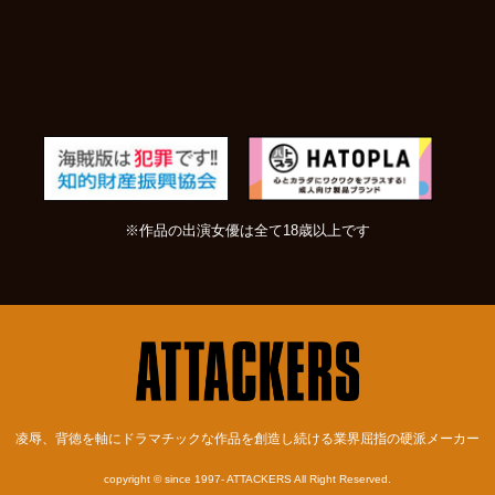
※作品の出演女優は全て18歳以上です
凌辱、背徳を軸にドラマチックな作品を創造し続ける業界屈指の硬派メーカー
copyright © since 1997- ATTACKERS All Right Reserved.