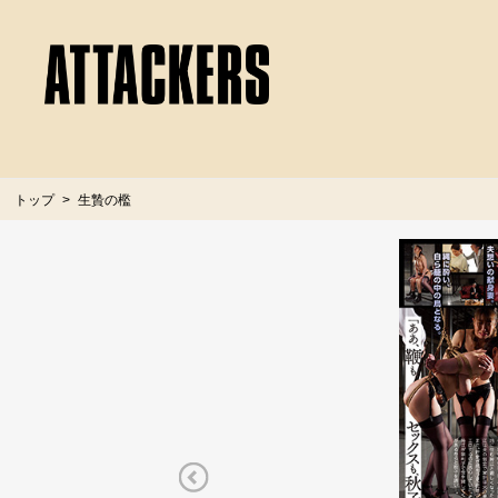
トップ
生贄の檻