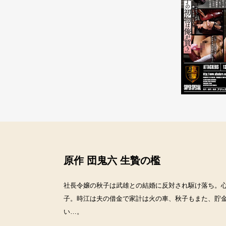
原作 団鬼六 生贄の檻
社長令嬢の秋子は武雄との結婚に反対され駆け落ち。
子。時江は夫の借金で家計は火の車、秋子もまた、貯
い…。