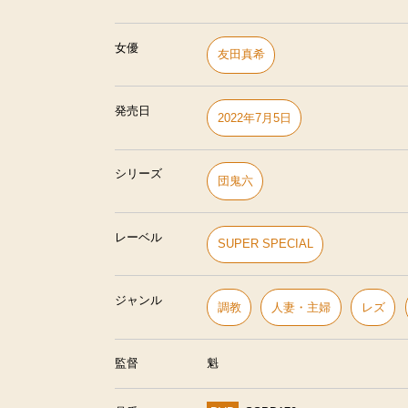
女優
友田真希
発売日
2022年7月5日
シリーズ
団鬼六
レーベル
SUPER SPECIAL
ジャンル
調教
人妻・主婦
レズ
監督
魁