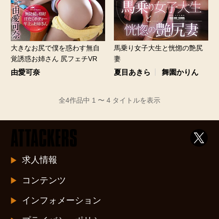
馬乗り女子大生と恍惚の艶尻
大きなお尻で僕を惑わす無自
妻
覚誘惑お姉さん 尻フェチVR
夏目あきら
舞園かりん
由愛可奈
全4作品中 1 〜 4 タイトルを表示
求人情報
コンテンツ
インフォメーション